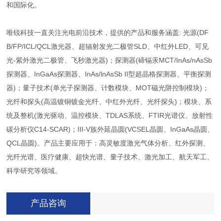
和国际化。
唯锐科技一直关注光电前沿技术，提供的产品和服务涵盖: 光源(DF
B/FP/ICL/QCL激光器、超辐射发光二极管SLD、中红外LED、可见
光-紫外激光二极管、飞秒激光器)；探测器(碲镉汞MCT/InAs/nAsSb
探测器、InGaAs探测器、InAs/lnAsSb II型超晶格探测器、平衡探测
器)；量子技术(单光子探测器、计数模块、MOT磁光阱控制模块)；
光纤和探头(高温镀铜镀金光纤、中红外光纤、光纤探头)；模块、系
统及整机(激光驱动、温控模块、TDLAS系统、FTIR光谱仪、放射性
碳分析仪C14-SCAR)；III-V族外延晶圆(VCSEL晶圆、InGaAs晶圆、
QCL晶圆)。产品主要应用于：高灵敏度激光气体分析、红外探测、
光纤光谱、医疗健康、超快光谱、量子技术、激光加工、航天军工、
科学研究等领域。
产品咨询