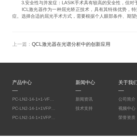
3.安全性与并发症：LASIK手术具有较高的安全性，但对
ICL激光器作为一种屈光矫正技术，具有其特殊优势，特别是
症。选择合适的屈光手术方式，需要根据个人眼部条件、期望
上一篇：
QCL激光器在光谱分析中的创新应用
产品中心
新闻中心
关于我
PC-LN2-14-1×1-VFP-NW-50光导红外探测器
新闻资讯
公司简介
PC-LN2-14-1×1VFP-KR163-wZnSeAR-50光导红外探测器
技术支持
视频中心
PC-LN2-14-1×1VFP-KR323-wZnSeAR-36光导红外探测器
荣誉资质