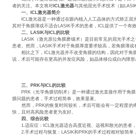
者的关注。本文将对
ICL激光器
与其他屈光手术技术（如LAS
一、ICL激光器简介
ICL激光器是一种通过在眼内植入人工晶体的方式矫正屈光
其对于角膜薄或不适合LASIK手术的患者，ICL提供了一个有
二、LASIK与ICL的比较
LASIK（激光原位角膜磨镶术）是目前常见的屈光手术之
患者。然而，LASIK手术对于角膜厚度要求较高，若角膜薄
相比之下，ICL激光器并不改变角膜的结构，因此对于角膜薄的
说，术后可能存在更高的并发症风险，如晶体移位或白内障形
三、PRK与ICL的比较
PRK（光学角膜切削术）是一种通过激光直接作用于角膜表面
膜问题的患者，手术过程简单，效果显著。
然而，PRK的恢复时间较长，术后可能会有一定程度的疼
快，且对高风险患者更为友好。
四、综合比较
1.适应症：ICL激光器适合高度近视、远视和散光的患者，
2.手术过程与恢复：LASIK和PRK的手术过程相对较简