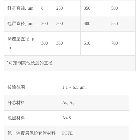
纤芯直径, µm
8
250
350
500
包层直径, µm
200
300
400
550
涂覆层直径, µ
300
380
510
700
m
⃰ 可定制其他长度的直径
传输范围
1.1 ~ 6.5 μm
纤芯材料
As₂ S₃
包层材料
As-S
第一涂覆层保护套管材料
PTFE