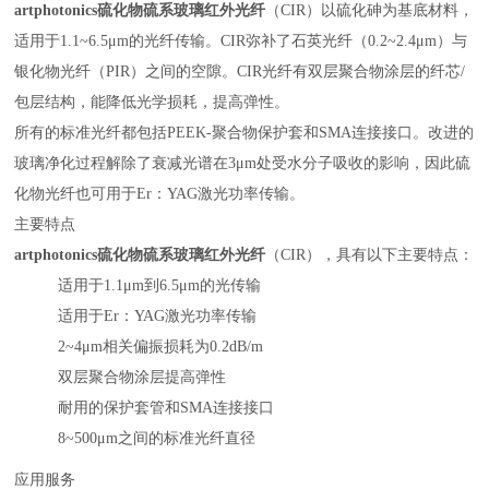
artphotonics硫化物硫系玻璃红外光纤
（CIR）以硫化砷为基底材料，
适用于1.1~6.5μm的光纤传输。CIR弥补了石英光纤（0.2~2.4μm）与
银化物光纤（PIR）之间的空隙。CIR光纤有双层聚合物涂层的纤芯/
包层结构，能降低光学损耗，提高弹性。
所有的标准光纤都包括PEEK-聚合物保护套和SMA连接接口。改进的
玻璃净化过程解除了衰减光谱在3μm处受水分子吸收的影响，因此硫
化物光纤也可用于Er：YAG激光功率传输。
主要特点
artphotonics硫化物硫系玻璃红外光纤
（CIR），具有以下主要特点：
适用于1.1μm到6.5μm的光传输
适用于Er：YAG激光功率传输
2~4μm相关偏振损耗为0.2dB/m
双层聚合物涂层提高弹性
耐用的保护套管和SMA连接接口
8~500μm之间的标准光纤直径
应用服务