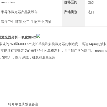
nanoplus
价格区间
面议
半导体激光器产品及设备
产地类别
进口
医疗卫生,环保,化工,生物产业,石油
可调激光器分析一氧化氮NO
提供常规的760至6000 nm波长单模和多模激光器的制造商。高达14μm的波
可实现具有明确定义的光学特性的单模发射，并得到广泛的应用。 nano
，发电厂，医疗系统，机载和卫星应用
符号
单位
典型值
备注