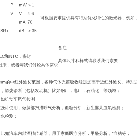
P
mW
＞1
V
V
4-6
可根据要求提供具有特别优化特性的激光器，例如
I
mA
70
SR）
dB
＞35
备注
EC和NTC，密封
具体尺寸和样式请联系我们索要
出来，或者与我们讨论具体需求
6000nm的中红外波长范围，各种气体光谱吸收峰远远高于近红外波长。特
制，燃烧诊断（包括发动机）比如钢厂，电厂，石油化工等领域；
比如机动车尾气检测；
磁强计使用，做脑部扫描呼气分析，血糖分析，新生婴儿血氧检测；
微水检测；
，比如汽车内部酒精传感器，用于家庭医疗分析，甲醛分析，*血糖等；