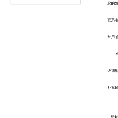
您的
联系
常用
详细
补充
验