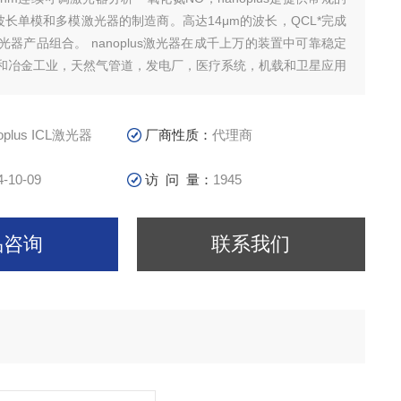
 nm波长单模和多模激光器的制造商。高达14μm的波长，QCL*完成
的激光器产品组合。 nanoplus激光器在成千上万的装置中可靠稳定
和冶金工业，天然气管道，发电厂，医疗系统，机载和卫星应用
oplus ICL激光器
厂商性质：
代理商
4-10-09
访 问 量：
1945
品咨询
联系我们