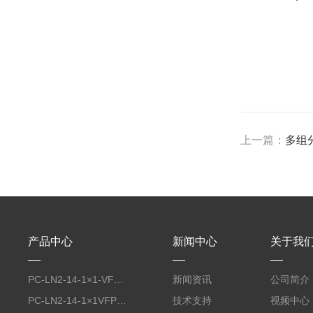
上一篇：
多组
产品中心
新闻中心
关于我
PC-LN2-14-1×1-VFP-NW-50光导红外探测器
新闻资讯
公司简介
PC-LN2-14-1×1VFP-KR163-wZnSeAR-50光导红外探测器
技术支持
视频中心