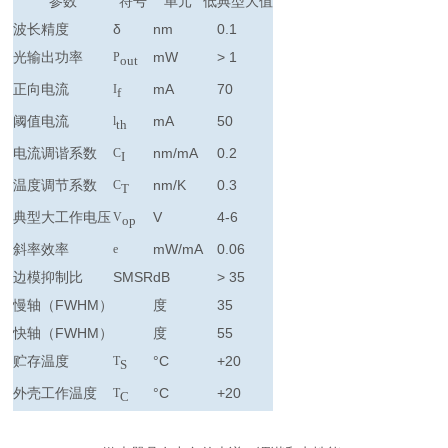
参数
符号
单元
低
典型
大值
波长精度
δ
nm
0.1
光输出功率
mW
> 1
P
out
正向电流
mA
70
I
f
阈值电流
mA
50
l
th
电流调谐系数
nm/mA
0.2
C
I
温度调节系数
nm/K
0.3
C
T
典型大工作电压
V
4-6
V
op
斜率效率
mW/mA
0.06
e
边模抑制比
SMSR
dB
> 35
慢轴（FWHM）
度
35
快轴（FWHM）
度
55
贮存温度
°C
+20
T
S
外壳工作温度
°C
+20
T
C