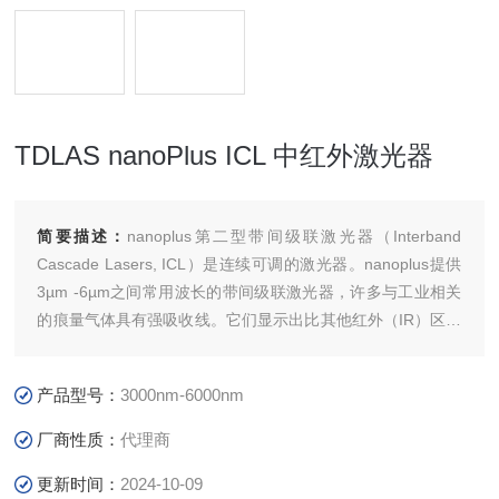
TDLAS nanoPlus ICL 中红外激光器
简要描述：
nanoplus第二型带间级联激光器（Interband
Cascade Lasers, ICL）是连续可调的激光器。nanoplus提供
3µm -6µm之间常用波长的带间级联激光器，许多与工业相关
的痕量气体具有强吸收线。它们显示出比其他红外（IR）区域
高几个数量级的吸收强度。例如二氧化碳（CO2），一氧化氮
（NO）或水（H2O）。大多数碳氢化合物（例如甲烷）在这
产品型号：
3000nm-6000nm
些波长处均具有非常高的吸收线。
厂商性质：
代理商
更新时间：
2024-10-09