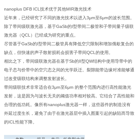
nanoplus DFB ICL技术优于其他MIR激光技术
近年来，已经研究了不同的激光技术以进入3μm至6μm的波长范围。
除了带间级联激光器，基于GaSb的I型带间二极管和子带间量子级联
激光器（QCL）已经成为研究的重点。
尽管基于GaSb的I型带间二极管具有降低空穴限制和增加俄歇复合的
缺点，但快速的声子散射损耗会损害子带间QCL的使用。
相比之下，带间级联激光器在基于Sb的II型QW结构中使用导带中的
电子态与价带中的空穴态之间的光学跃迁。裂隙能带边缘对准能够通
过改变级联结构来调整发射波长。
带间级联技术非常适合在3μm至6μm 的整个范围内进行高性能激光
发射，这是因为与波长无关的阈值功率相对较高。它结合了高性能和
合理的低功耗。像所有nanoplus激光器一样，这些器件的制造没有
外延过度生长，避免了由于在激光器层中插入图案引起的缺陷而导致
的ICL性能下降。