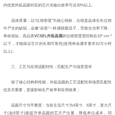
内优质外延晶圆对应的芯片光输出效率可达30%以上。
晶体质量：以“位错密度”为核心指标，位错是晶体生长过程
中产生的缺陷，会像“杂质”一样捕获载流子，导致光功率下降、
寿命缩短。高品质
VCSEL外延晶圆
的位错密度需控制在10³ cm⁻²
以下，才能保证芯片的长期可靠性(使用寿命通常要求10万小时
以上)。
三、工艺与应用适配特性：匹配生产与场景需求
除了核心结构和性能，外延晶圆的工艺适配性和场景匹配性
也至关重要，直接影响生产效率和应用效果：
晶圆尺寸与平整度：当前主流尺寸为4英寸、6英寸，更大尺
寸(如8英寸)能提升单晶圆的芯片产出量，降低单位成本。同