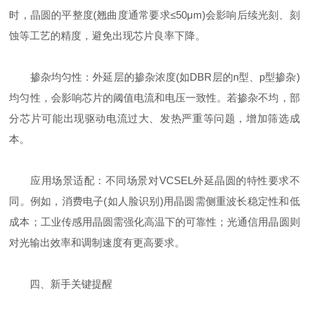
时，晶圆的平整度(翘曲度通常要求≤50μm)会影响后续光刻、刻
蚀等工艺的精度，避免出现芯片良率下降。
掺杂均匀性：外延层的掺杂浓度(如DBR层的n型、p型掺杂)
均匀性，会影响芯片的阈值电流和电压一致性。若掺杂不均，部
分芯片可能出现驱动电流过大、发热严重等问题，增加筛选成
本。
应用场景适配：不同场景对VCSEL外延晶圆的特性要求不
同。例如，消费电子(如人脸识别)用晶圆需侧重波长稳定性和低
成本；工业传感用晶圆需强化高温下的可靠性；光通信用晶圆则
对光输出效率和调制速度有更高要求。
四、新手关键提醒