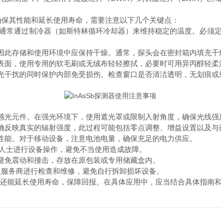
确保其性能和延长使用寿命，需要注意以下几个关键点：
行，通常通过制冷器（如斯特林循环冷却器）来维持稳定的温度。必须
因此存储和使用环境中应保持干燥。通常，探头会在密封箱内填充干
表面，使用专用的软毛刷或无绒布轻轻擦拭，必要时可用异丙醇轻柔
光干扰的同时保护内部免受损伤。检查窗口是否清洁透明，无划痕或
感光元件。在强光环境下，使用遮光罩或限制入射角度，确保光线强
确反映真实的辐射强度，此过程可能包括零点调整、增益设置以及与
性能。对于移动设备，注意电池电量，确保充足的电力供应。
业人士进行设备操作，避免不当使用造成故障。
避免震动和撞击，存放在原包装或专用储藏盒内。
权服务商进行检查和维修，避免自行拆卸损坏设备。
，还能延长使用寿命，保障回报。在具体应用中，应当结合具体指南