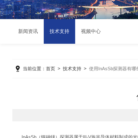
新闻资讯
技术支持
视频中心
当前位置：
首页
>
技术支持
>
使用InAsSb探测器有
InAsSb（铟砷锑）探测器属于III-V族半导体材料制成