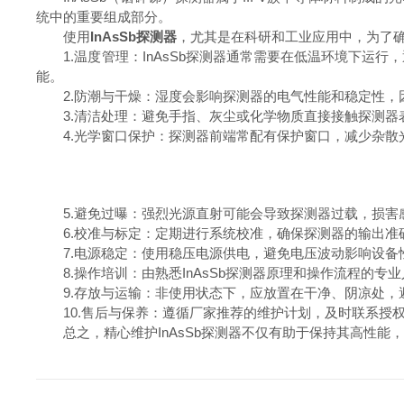
统中的重要组成部分。
使用
InAsSb探测器
，尤其是在科研和工业应用中，为了
1.温度管理：InAsSb探测器通常需要在低温环境下运
能。
2.防潮与干燥：湿度会影响探测器的电气性能和稳定性，
3.清洁处理：避免手指、灰尘或化学物质直接接触探测器
4.光学窗口保护：探测器前端常配有保护窗口，减少杂散
5.避免过曝：强烈光源直射可能会导致探测器过载，损害
6.校准与标定：定期进行系统校准，确保探测器的输出准
7.电源稳定：使用稳压电源供电，避免电压波动影响设备
8.操作培训：由熟悉InAsSb探测器原理和操作流程的专
9.存放与运输：非使用状态下，应放置在干净、阴凉处，
10.售后与保养：遵循厂家推荐的维护计划，及时联系授
总之，精心维护InAsSb探测器不仅有助于保持其高性能